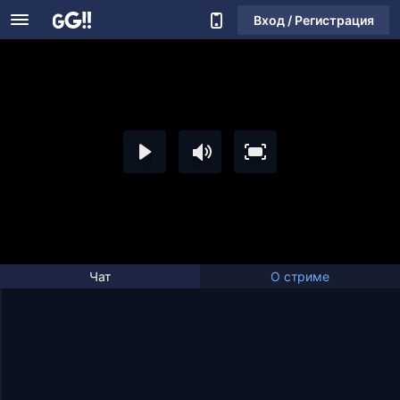
Вход / Регистрация
Чат
О стриме