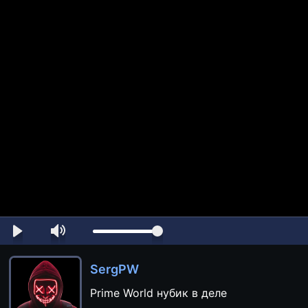
SergPW
Prime World нубик в деле