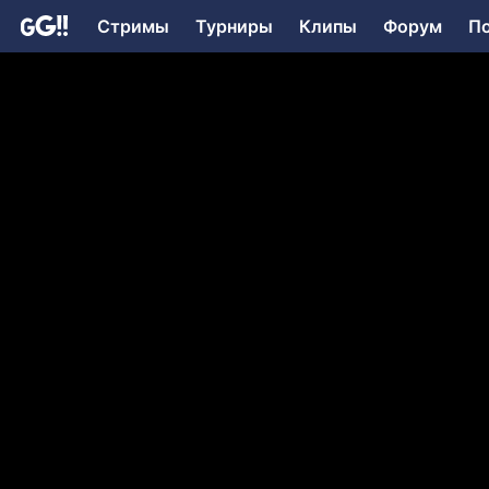
Стримы
Турниры
Клипы
Форум
П