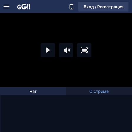
Вход / Регистрация
Чат
О стриме