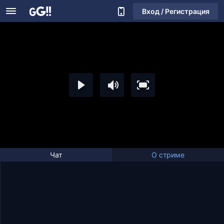
Вход / Регистрация
Чат
О стриме