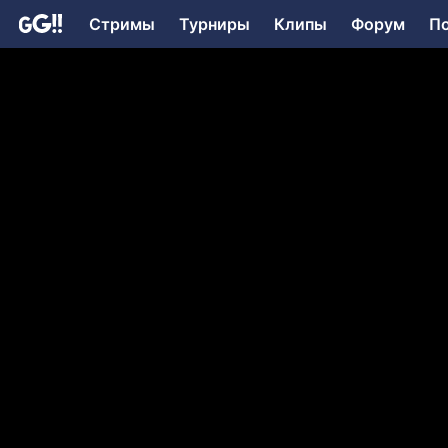
Стримы
Турниры
Клипы
Форум
П