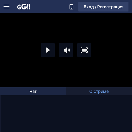
Вход / Регистрация
Чат
О стриме