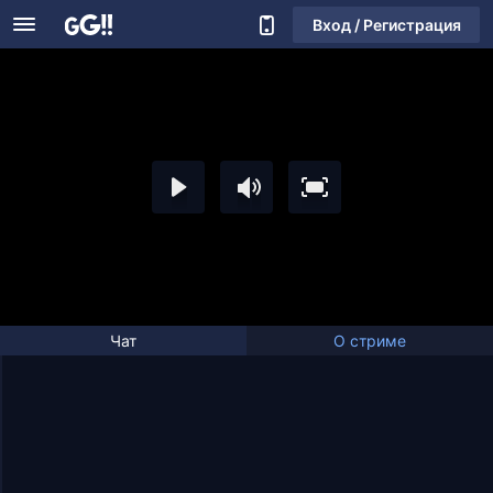
Вход / Регистрация
Чат
О стриме