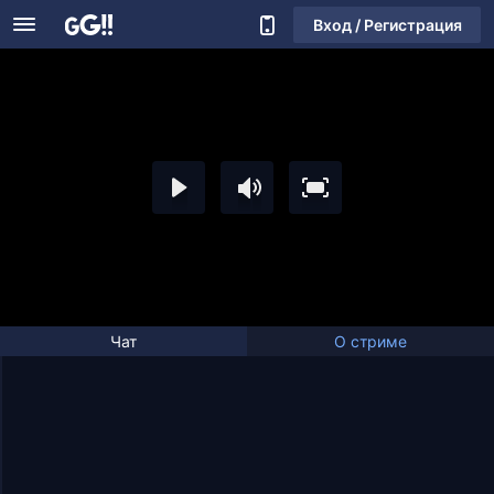
Вход / Регистрация
Чат
О стриме