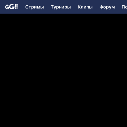
Стримы
Турниры
Клипы
Форум
П