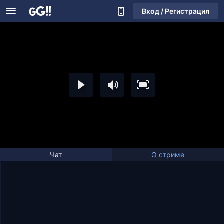
Вход / Регистрация
Чат
О стриме