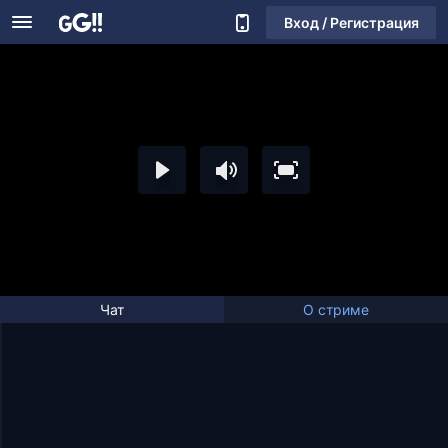
Вход / Регистрация
Чат
О стриме