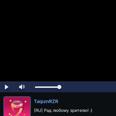
TaipznRZR
[RU] Рад любому зрителю! :)