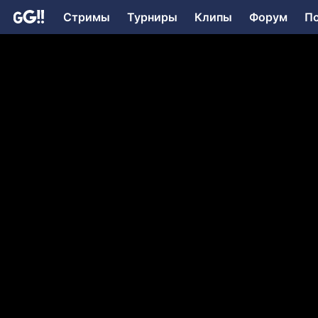
Стримы
Турниры
Клипы
Форум
П