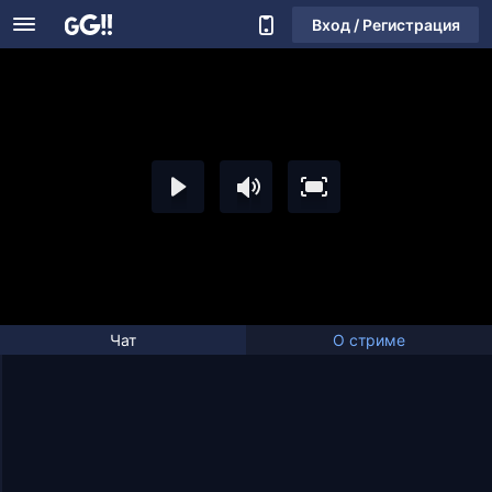
Вход / Регистрация
Чат
О стриме