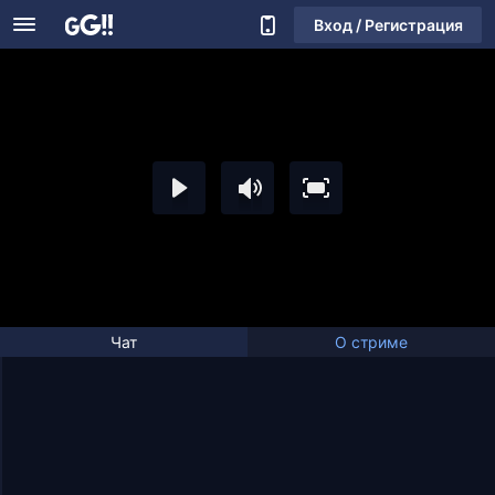
Вход / Регистрация
Чат
О стриме