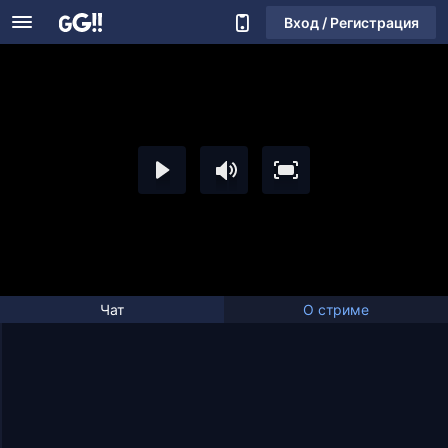
Вход / Регистрация
Чат
О стриме