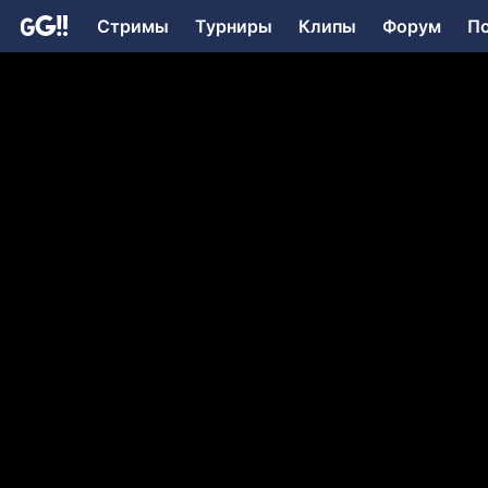
Стримы
Турниры
Клипы
Форум
П