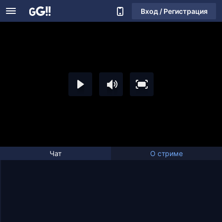
Вход / Регистрация
Чат
О стриме