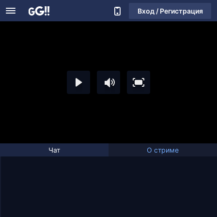
Вход / Регистрация
Чат
О стриме