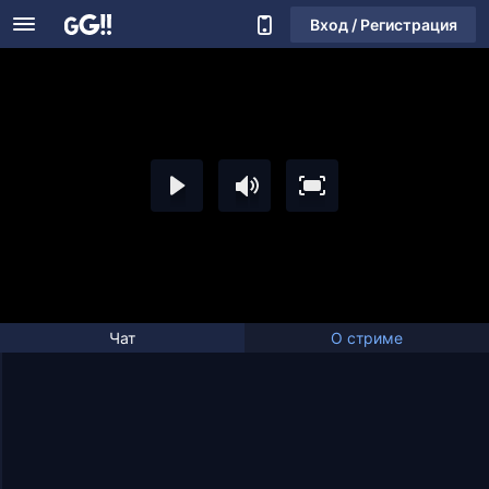
Вход / Регистрация
Чат
О стриме