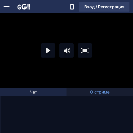
Вход / Регистрация
Чат
О стриме