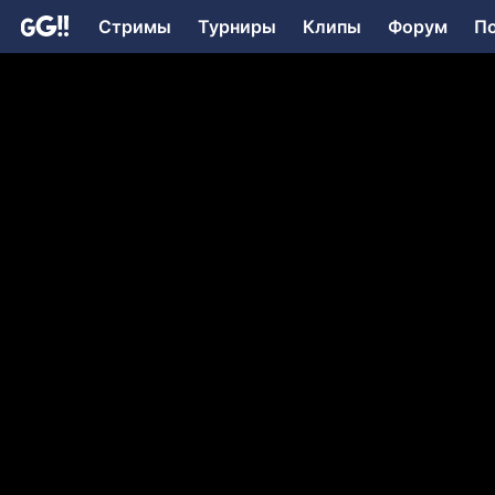
Стримы
Турниры
Клипы
Форум
П