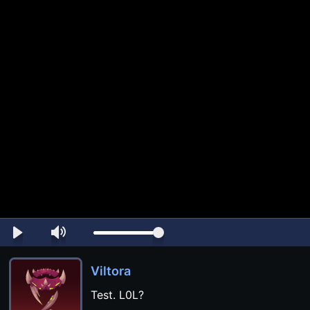
Viltora
Test. L0L?