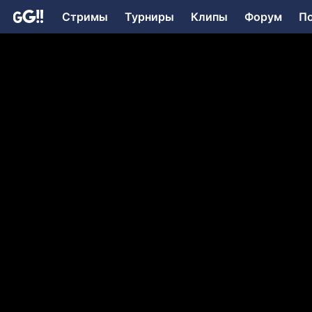
Стримы
Турниры
Клипы
Форум
П