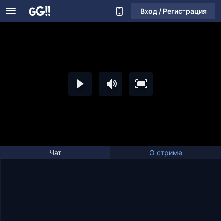
Вход / Регистрация
Чат
О стриме