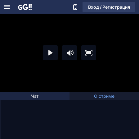
Вход / Регистрация
Чат
О стриме