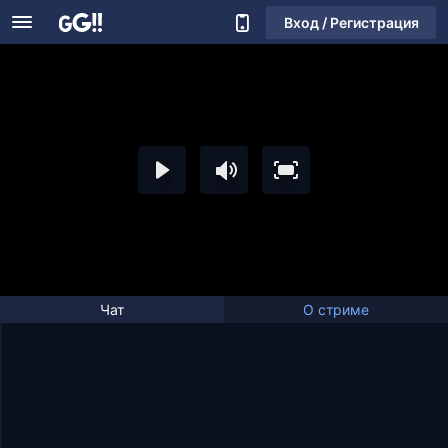
Вход / Регистрация
Чат
О стриме