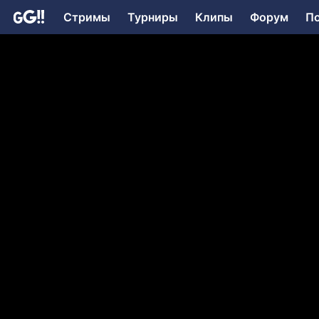
Стримы
Турниры
Клипы
Форум
П