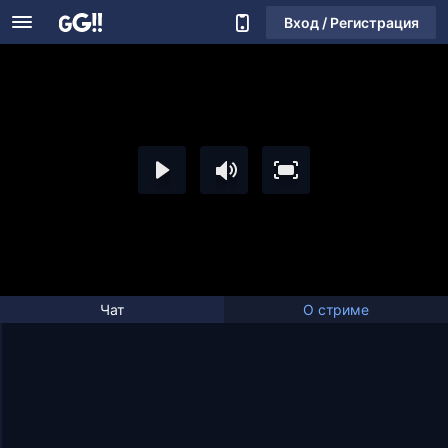
Вход / Регистрация
Чат
О стриме