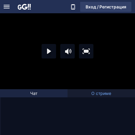
Вход / Регистрация
Чат
О стриме