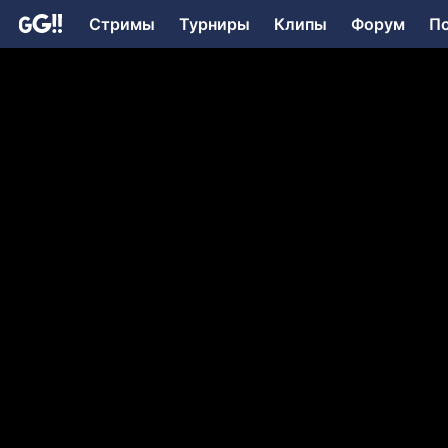
Стримы
Турниры
Клипы
Форум
П