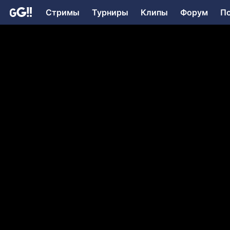
Стримы
Турниры
Клипы
Форум
П