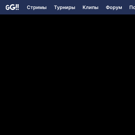
Стримы
Турниры
Клипы
Форум
П