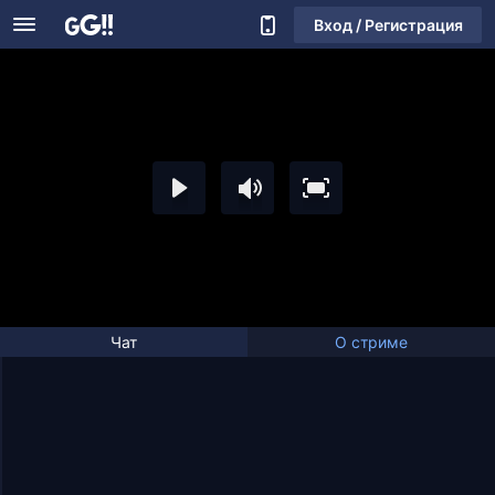
Вход / Регистрация
Чат
О стриме