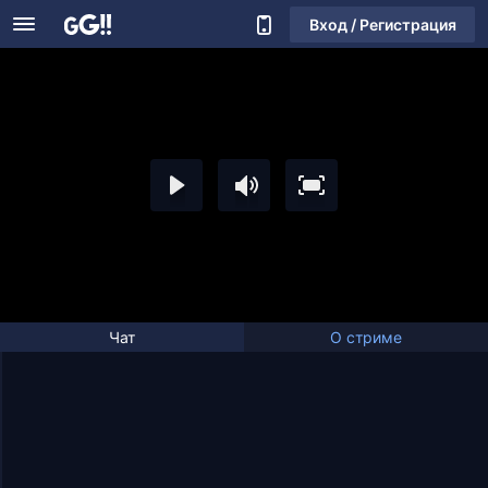
Вход / Регистрация
Чат
О стриме