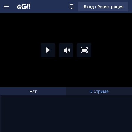
Вход / Регистрация
Чат
О стриме