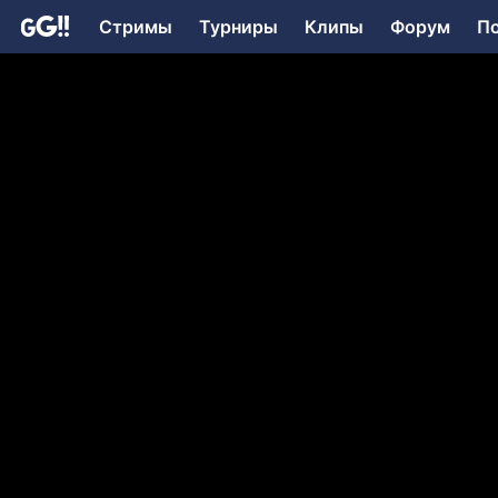
Стримы
Турниры
Клипы
Форум
П