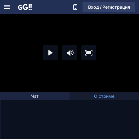
Вход / Регистрация
Чат
О стриме