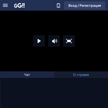
Вход / Регистрация
Чат
О стриме