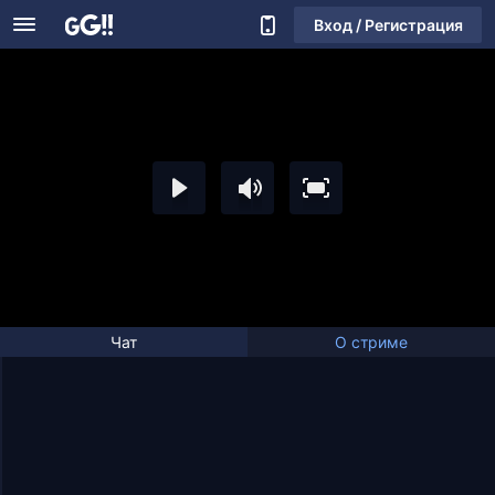
Вход / Регистрация
Чат
О стриме