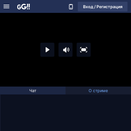
Вход / Регистрация
Чат
О стриме