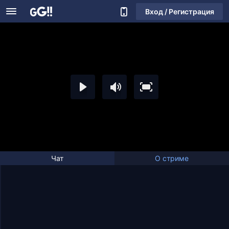
Вход / Регистрация
Чат
О стриме