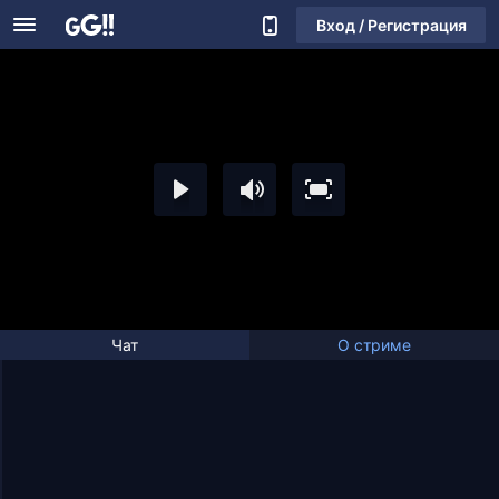
Вход / Регистрация
Чат
О стриме