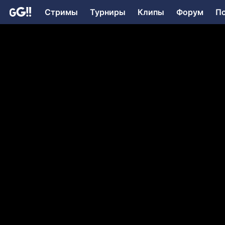
Стримы
Турниры
Клипы
Форум
П