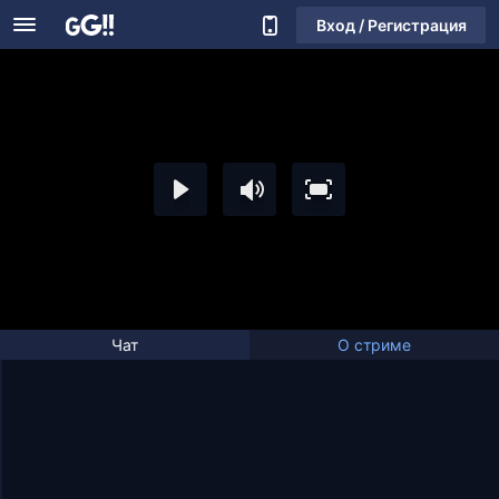
Вход / Регистрация
Чат
О стриме