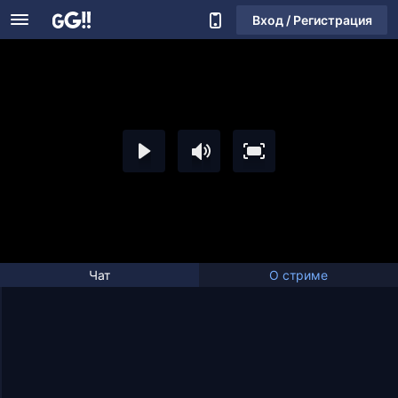
Вход / Регистрация
Чат
О стриме