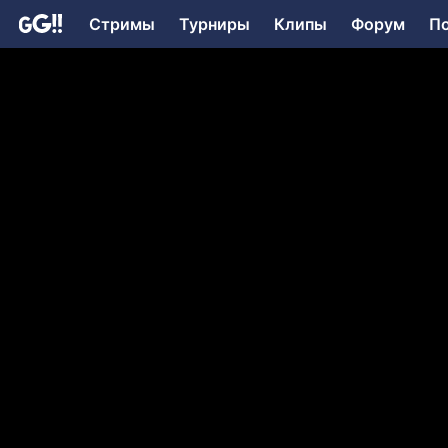
Стримы
Турниры
Клипы
Форум
П