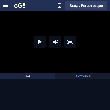
Вход / Регистрация
Чат
О стриме