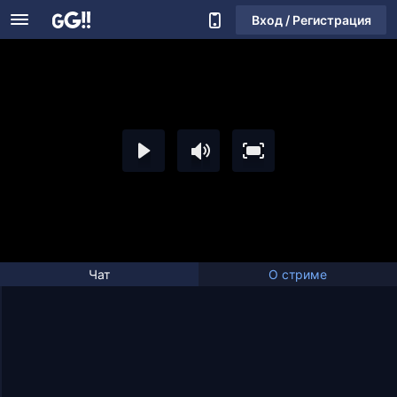
Вход / Регистрация
Чат
О стриме