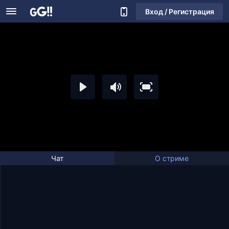
Вход / Регистрация
Чат
О стриме