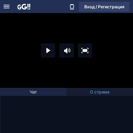
Вход / Регистрация
Чат
О стриме