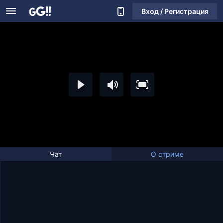
Вход / Регистрация
Чат
О стриме